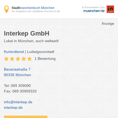
in Konzession von
Stadt
branchenbuch München
ein Angebot von stadtbranchenbuch.de
Anzeige
Interkep GmbH
Lokal in München, auch weltweit!
Kurierdienst
| Ludwigsvorstadt
1 Bewertung
Bavariastraße 7
80336 München
Tel: 089 309090
Fax: 089 30909333
info@interkep.de
interkep.de