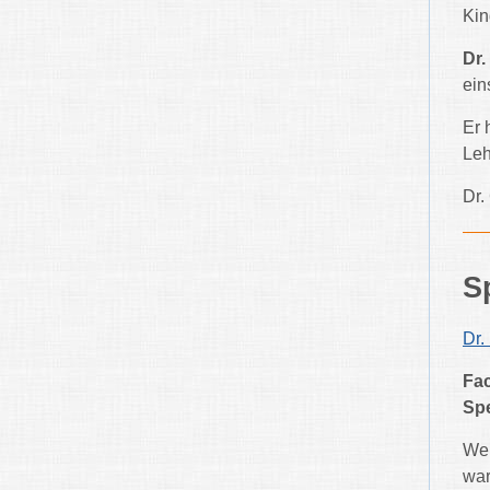
Kin
Dr.
ein
Er 
Leh
Dr.
S
Dr.
Fa
Spe
Wen
war