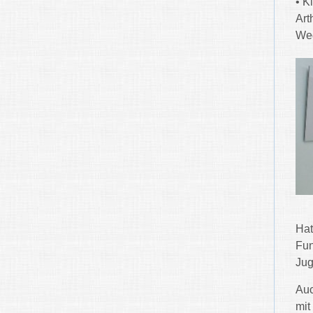
• K
Art
Weg
Hat
Fun
Jug
Auc
mit