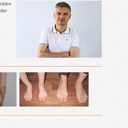
unkten
 der