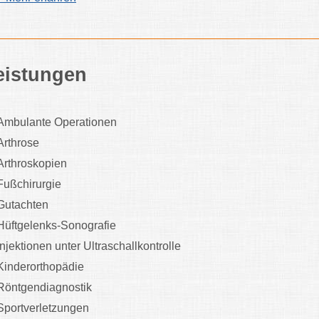
eistungen
Ambulante Operationen
Arthrose
Arthroskopien
Fußchirurgie
Gutachten
Hüftgelenks-Sonografie
Injektionen unter Ultraschallkontrolle
Kinderorthopädie
Röntgendiagnostik
Sportverletzungen