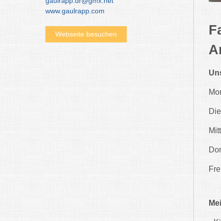
gaulrapp.dr@gmx.net
www.gaulrapp.com
F
Webseite besuchen
A
Uns
Mon
Die
Mit
Don
Fre
Me