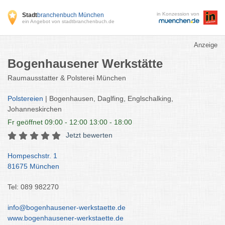
in Konzession von
Stadt
branchenbuch München
ein Angebot von stadtbranchenbuch.de
Anzeige
Bogenhausener Werkstätte
Raumausstatter & Polsterei München
Polstereien
| Bogenhausen, Daglfing, Englschalking,
Johanneskirchen
Fr
geöffnet 09:00 - 12:00 13:00 - 18:00
Jetzt bewerten
Hompeschstr. 1
81675 München
Tel: 089 982270
info@bogenhausener-werkstaette.de
www.bogenhausener-werkstaette.de