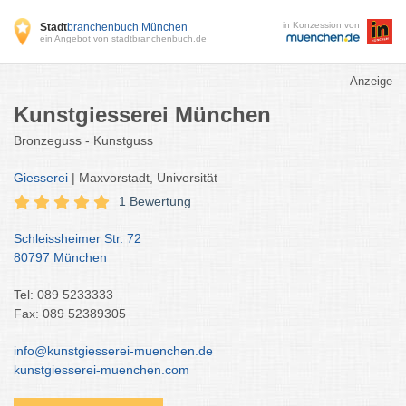
in Konzession von
Stadt
branchenbuch München
ein Angebot von stadtbranchenbuch.de
Anzeige
Kunstgiesserei München
Bronzeguss - Kunstguss
Giesserei
| Maxvorstadt, Universität
1 Bewertung
Schleissheimer Str. 72
80797 München
Tel: 089 5233333
Fax: 089 52389305
info@kunstgiesserei-muenchen.de
kunstgiesserei-muenchen.com