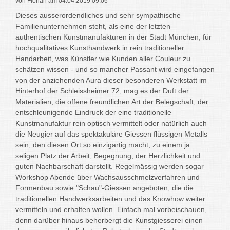
von Florian am 04.04.2019 09:06
Dieses ausserordendliches und sehr sympathische
Familienunternehmen steht, als eine der letzten
authentischen Kunstmanufakturen in der Stadt München, für
hochqualitatives Kunsthandwerk in rein traditioneller
Handarbeit, was Künstler wie Kunden aller Couleur zu
schätzen wissen - und so mancher Passant wird eingefangen
von der anziehenden Aura dieser besonderen Werkstatt im
Hinterhof der Schleissheimer 72, mag es der Duft der
Materialien, die offene freundlichen Art der Belegschaft, der
entschleunigende Eindruck der eine traditionelle
Kunstmanufaktur rein optisch vermittelt oder natürlich auch
die Neugier auf das spektakuläre Giessen flüssigen Metalls
sein, den diesen Ort so einzigartig macht, zu einem ja
seligen Platz der Arbeit, Begegnung, der Herzlichkeit und
guten Nachbarschaft darstellt. Regelmässig werden sogar
Workshop Abende über Wachsausschmelzverfahren und
Formenbau sowie "Schau"-Giessen angeboten, die die
traditionellen Handwerksarbeiten und das Knowhow weiter
vermitteln und erhalten wollen. Einfach mal vorbeischauen,
denn darüber hinaus beherbergt die Kunstgiesserei einen