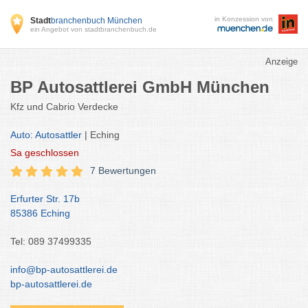
in Konzession von
Stadt
branchenbuch München
ein Angebot von stadtbranchenbuch.de
Anzeige
BP Autosattlerei GmbH München
Kfz und Cabrio Verdecke
Auto: Autosattler
| Eching
Sa
geschlossen
7 Bewertungen
Erfurter Str. 17b
85386 Eching
Tel: 089 37499335
info@bp-autosattlerei.de
bp-autosattlerei.de