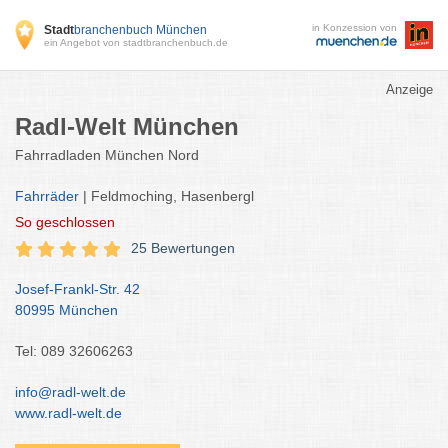
in Konzession von
Stadt
branchenbuch München
ein Angebot von stadtbranchenbuch.de
Anzeige
Radl-Welt München
Fahrradladen München Nord
Fahrräder
| Feldmoching, Hasenbergl
So
geschlossen
25 Bewertungen
Josef-Frankl-Str. 42
80995 München
Tel: 089 32606263
info@radl-welt.de
www.radl-welt.de