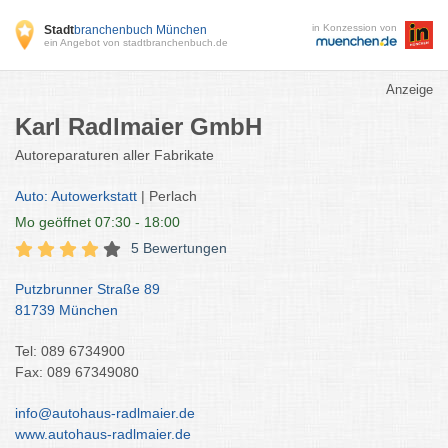
in Konzession von
Stadt
branchenbuch München
ein Angebot von stadtbranchenbuch.de
Anzeige
Karl Radlmaier GmbH
Autoreparaturen aller Fabrikate
Auto: Autowerkstatt
| Perlach
Mo
geöffnet 07:30 - 18:00
5 Bewertungen
Putzbrunner Straße 89
81739 München
Tel: 089 6734900
Fax: 089 67349080
info@autohaus-radlmaier.de
www.autohaus-radlmaier.de