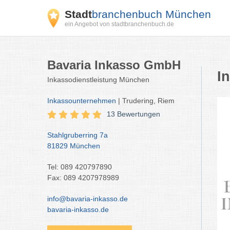
Stadt
branchenbuch München
ein Angebot von stadtbranchenbuch.de
Bavaria Inkasso GmbH
I
Inkassodienstleistung München
Inkassounternehmen
| Trudering, Riem
13 Bewertungen
Stahlgruberring 7a
81829 München
Tel: 089 420797890
Fax: 089 4207978989
info@bavaria-inkasso.de
bavaria-inkasso.de