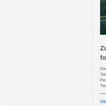
Z
f
Die
Tel
Per
Tie
Hie