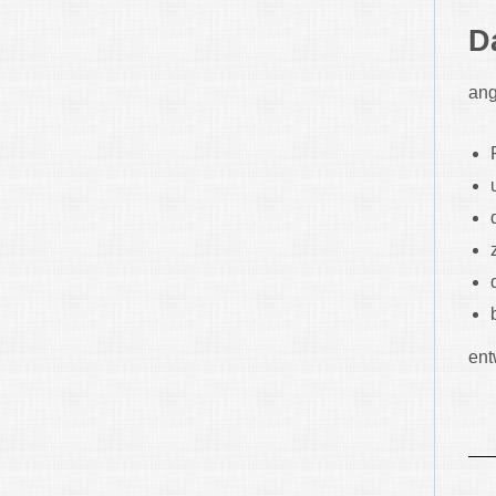
D
ang
ent