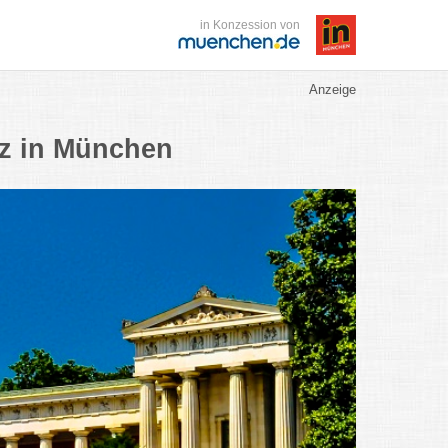
in Konzession von
Anzeige
tz in München