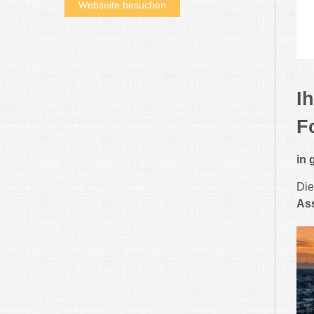
Webseite besuchen
I
F
in 
Di
Ass