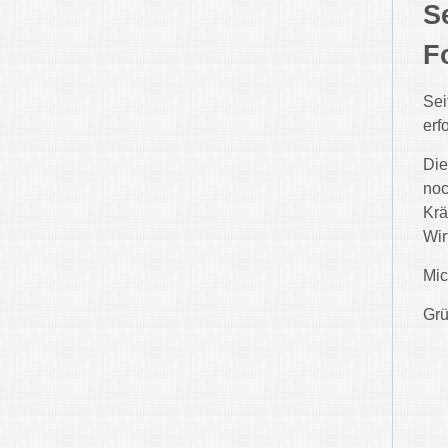
S
F
Sei
erf
Die
noc
Krä
Wir
Mic
Grü