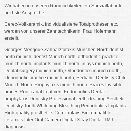
Wir haben in unseren Räumlichkeiten ein Speziallabor für
höchste Ansprüche.
Cerec-Vollkeramik, individualisierte Totalprothesen etc.
werden von unserer Zahntechnikerin, Frau Höfermann
erstellt.
Georges Mengoue Zahnarztpraxis München Nord: dentist
north munich, dentist Munich north, orthodontic practice
munich north, implants munich north, inlays munich north,
Dental surgery munich north, Orthodontics munich north,
Orthodontic practice munich north, Pediatric Dentistry Child
Munich North, Prophylaxis munich north, Braces Invisible
braces Root canal treatment Endodontics Dental
prophylaxis Dentistry Professional teeth cleaning Aesthetic
Dentistry Tooth Whitening Bleaching Periodontics Implants
High-quality prosthetics Cerec inlays Biocompatible
ceramics Inter Oral Camera Digital X-ray Digital TMJ
diagnosis