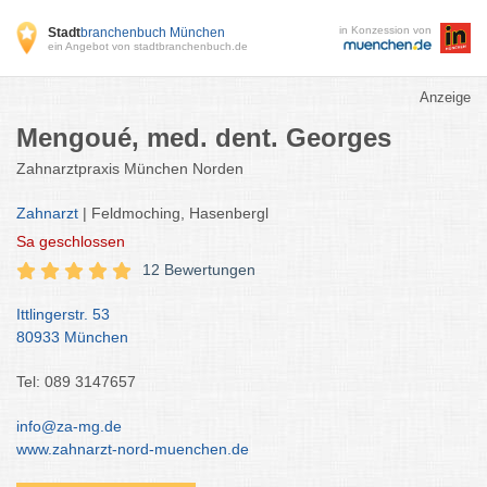
in Konzession von
Stadt
branchenbuch München
ein Angebot von stadtbranchenbuch.de
Anzeige
Mengoué, med. dent. Georges
Zahnarztpraxis München Norden
Zahnarzt
| Feldmoching, Hasenbergl
Sa
geschlossen
12 Bewertungen
Ittlingerstr. 53
80933 München
Tel: 089 3147657
info@za-mg.de
www.zahnarzt-nord-muenchen.de