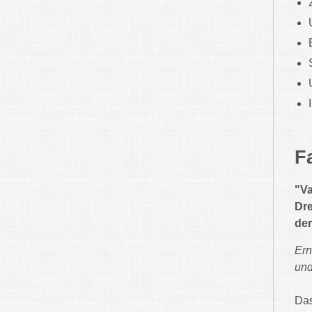
F
"Va
Dre
der
Ern
und
Das