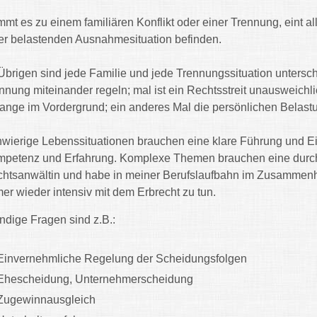
mt es zu einem familiären Konflikt oder einer Trennung, eint al
er belastenden Ausnahmesituation befinden.
Übrigen sind jede Familie und jede Trennungssituation untersch
nnung miteinander regeln; mal ist ein Rechtsstreit unausweichli
ange im Vordergrund; ein anderes Mal die persönlichen Belast
wierige Lebenssituationen brauchen eine klare Führung und E
petenz und Erfahrung. Komplexe Themen brauchen eine durc
htsanwältin und habe in meiner Berufslaufbahn im Zusammenhan
er wieder intensiv mit dem Erbrecht zu tun.
ndige Fragen sind z.B.:
Einvernehmliche Regelung der Scheidungsfolgen
Ehescheidung, Unternehmerscheidung
Zugewinnausgleich