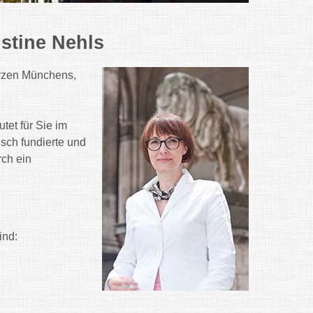
stine Nehls
erzen Münchens,
tet für Sie im
isch fundierte und
rch ein
ind: