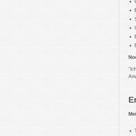
Noc
"Ic
Anw
E
Me