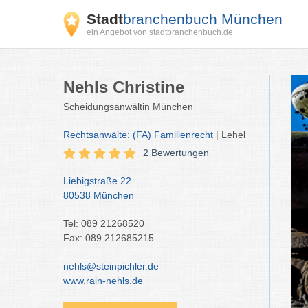
Stadt
branchenbuch München
ein Angebot von stadtbranchenbuch.de
Nehls Christine
Scheidungsanwältin München
Rechtsanwälte: (FA) Familienrecht
| Lehel
2 Bewertungen
Liebigstraße 22
80538 München
Tel: 089 21268520
Fax: 089 212685215
nehls@steinpichler.de
www.rain-nehls.de