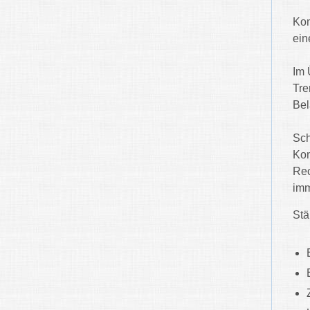
Kom
ein
Im 
Tre
Bel
Sch
Kom
Rec
imm
Stä