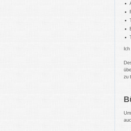
Ich
Des
übe
zu 
B
Um 
auc