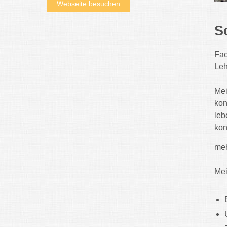
Webseite besuchen
S
Fac
Leh
Mei
kon
leb
kon
meh
Mei