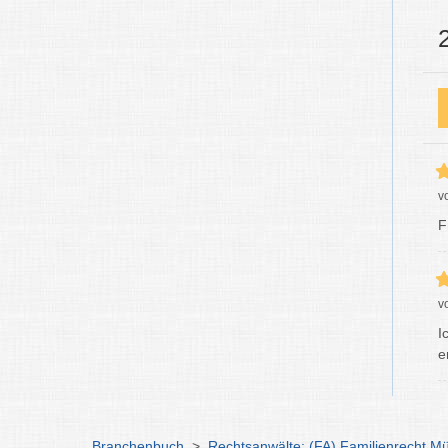
v
F
v
I
e
Branchenbuch
>
Rechtsanwälte: (FA) Familienrecht M