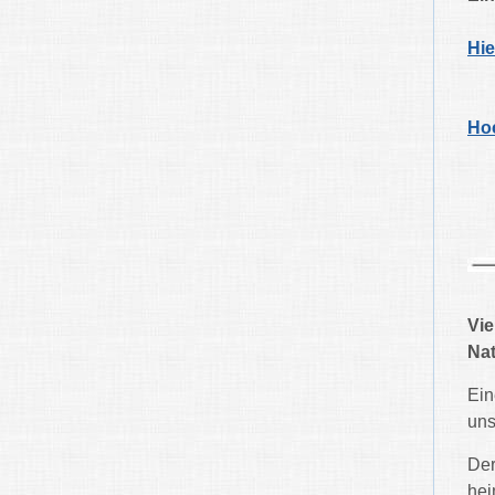
Hie
Hoc
Vie
Nat
Ein
uns
Der
hei