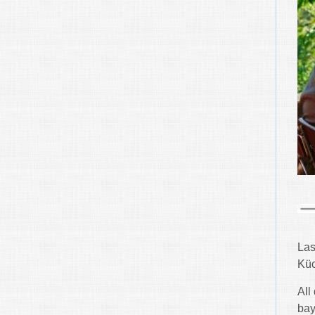
Las
Küc
All
bay