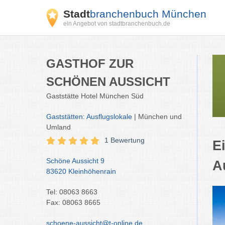
Stadt
branchenbuch München
ein Angebot von stadtbranchenbuch.de
GASTHOF ZUR
SCHÖNEN AUSSICHT
Gaststätte Hotel München Süd
Gaststätten: Ausflugslokale
| München und
Umland
1 Bewertung
E
Schöne Aussicht 9
A
83620 Kleinhöhenrain
Tel: 08063 8663
Fax: 08063 8665
schoene-aussicht@t-online.de