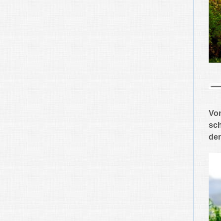
Von
sch
den