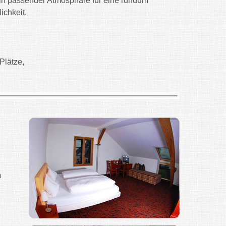
n passender Atmosphäre für eine rundum
ichkeit.
Plätze,
m