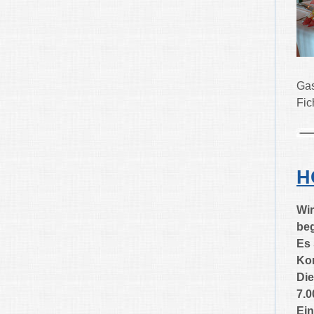
Gas
Fic
H
Wir
beg
Es 
Kom
Die
7.0
Ein