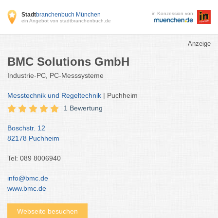
in Konzession von
Stadt
branchenbuch München
ein Angebot von stadtbranchenbuch.de
Anzeige
BMC Solutions GmbH
Industrie-PC, PC-Messsysteme
Messtechnik und Regeltechnik
| Puchheim
1 Bewertung
Boschstr. 12
82178 Puchheim
Tel: 089 8006940
info@bmc.de
www.bmc.de
Webseite besuchen