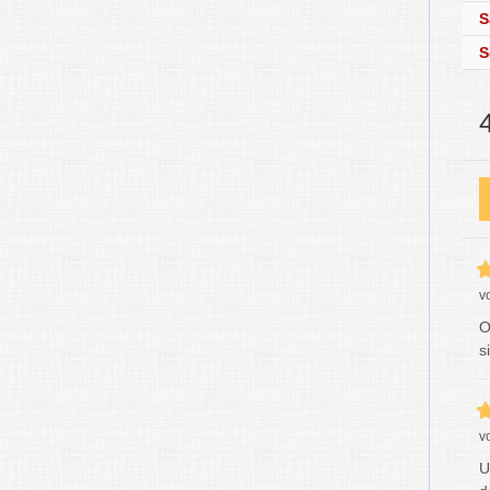
S
S
v
O
s
v
U