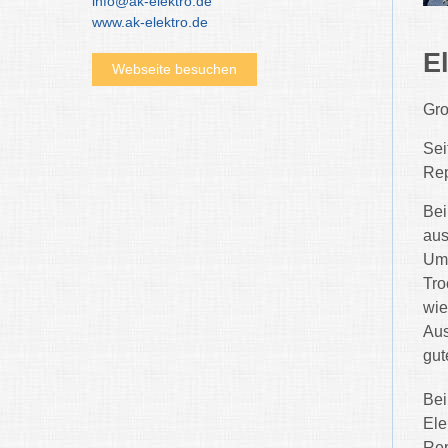
info@ak-elektro.de
www.ak-elektro.de
E
Webseite besuchen
Gro
Sei
Rep
Bei
aus
Umg
Tro
wie
Aus
gut
Bei
Ele
Rep