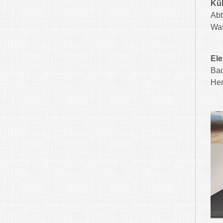
Küh
Abt
Was
Ele
Bac
Her