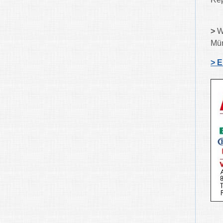
>
W
Mün
> E