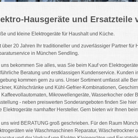
lektro-Hausgeräte und Ersatzteil
ße und kleine Elektrogeräte für Haushalt und Küche.
t über 20 Jahren Ihr traditioneller und zuverlässiger Partner f
araturservice in München Sendling.
 uns bekommen Sie alles, was Sie beim Kauf von Elektrogeräten 
führliche Beratung und erstklassigen Kundenservice. Kunden
ebung kommen gern zu uns. Unser Sortiment umfasst alle Ber
ckner, Kühlschränke und Kühl-Gefrier-Kombinationen, Geschirr
 Kaffeevollautomaten, Mikrowellengeräte, Wasserkocher oder 
stellung - neben preiswerten Sonderangeboten finden Sie hier 
e Elektrogeräte namhafter Hersteller. Gern bieten wir Ihnen be
 uns wird BERATUNG groß geschrieben. Für den Raum München
ktrogeräten wie Waschmaschinen Reparatur, Wäschetrockner o
aratur und der Verkauf von Elektro-Kleingeräten und Ersatzteil