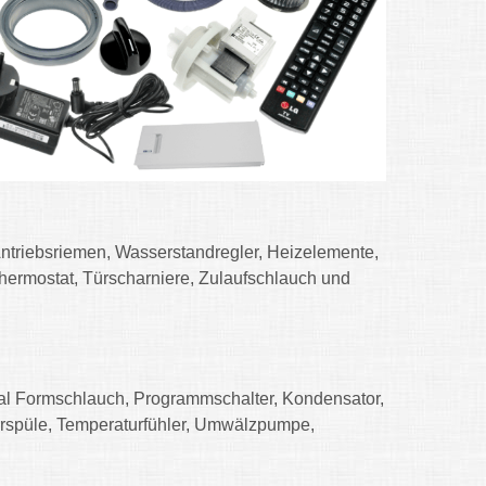
triebsriemen, Wasserstandregler, Heizelemente,
ermostat, Türscharniere, Zulaufschlauch und
nal Formschlauch, Programmschalter, Kondensator,
irrspüle, Temperaturfühler, Umwälzpumpe,