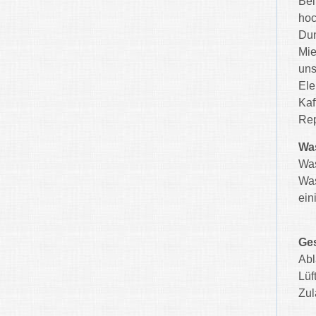
Bei
hoc
Dun
Mie
uns
Ele
Kaf
Rep
Wa
Was
Was
ein
Ges
Abl
Lüf
Zul