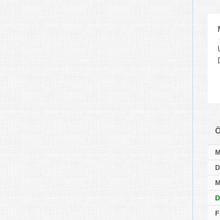
Ö
D
M
D
F