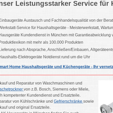
nser Leistungsstarker Service fü
Einbaugeräte Austausch und Fachhandelsqualität von der Beratun
Werkstatt-Service für Haushaltsgeräte - Meisterwerkstatt, Wart
Hausgeräte Kundendienst in München mit Garantieabwicklung vi
Produktlexikon mit mehr als 100.000 Produkten
Lieferung nach Absprache, Anschließen/Einbauen, Altgeräteen
Haushalts-Elektrogeräte Notdienst rund um die Uhr
mart Home Haushaltsgeräte und Küchengeräte - Ihr verne
kauf und Reparatur von Waschmaschinen und
schetrockner
von z.B. Bosch, Siemens oder Miele,
h kompetenter Kundendienst und Ersatzteile.
aratur von Kühlschränke und
Gefrierschränke
sowie
kauf und original Ersatzteile.