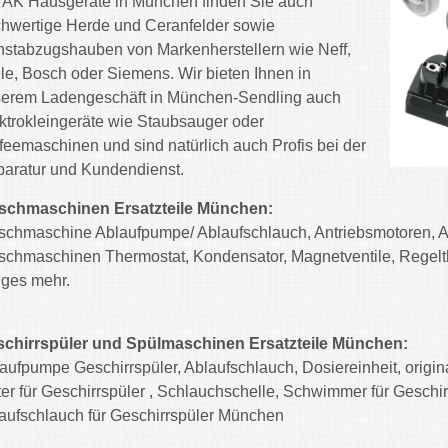
 AK Hausgeräte in München finden Sie auch
hwertige Herde und Ceranfelder sowie
stabzugshauben von Markenherstellern wie Neff,
le, Bosch oder Siemens. Wir bieten Ihnen in
erem Ladengeschäft in München-Sendling auch
ktrokleingeräte wie Staubsauger oder
feemaschinen und sind natürlich auch Profis bei der
aratur und Kundendienst.
schmaschinen Ersatzteile München:
chmaschine Ablaufpumpe/ Ablaufschlauch, Antriebsmotoren, An
chmaschinen Thermostat, Kondensator, Magnetventile, Regelth
iges mehr.
chirrspüler und Spülmaschinen Ersatzteile München:
aufpumpe Geschirrspüler, Ablaufschlauch, Dosiereinheit, origi
ter für Geschirrspüler , Schlauchschelle, Schwimmer für Gesch
aufschlauch für Geschirrspüler München