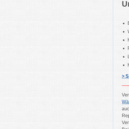
U
> S
Ver
Wä
auc
Rep
Ver