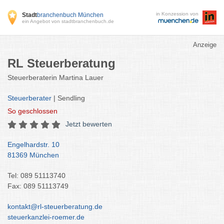
in Konzession von
Stadt
branchenbuch München
ein Angebot von stadtbranchenbuch.de
Anzeige
RL Steuerberatung
Steuerberaterin Martina Lauer
Steuerberater
| Sendling
So
geschlossen
Jetzt bewerten
Engelhardstr. 10
81369 München
Tel: 089 51113740
Fax: 089 51113749
kontakt@rl-steuerberatung.de
steuerkanzlei-roemer.de