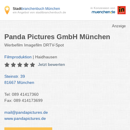
in Konzession von
Stadt
branchenbuch München
ein Angebot von stadtbranchenbuch.de
Anzeige
Panda Pictures GmbH München
Werbefilm Imagefilm DRTV-Spot
Filmproduktion
| Haidhausen
Jetzt bewerten
Steinstr. 39
81667 München
Tel: 089 41417360
Fax: 089 414173699
mail@pandapictures.de
www.pandapictures.de