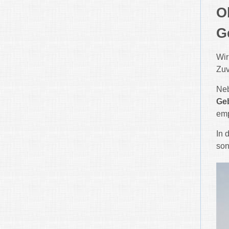
O
G
Wir
Zuv
Ne
Ge
emp
In 
son