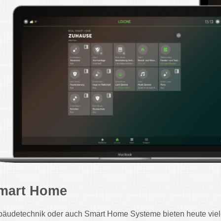
mart Home
äudetechnik oder auch Smart Home Systeme bieten heute viele