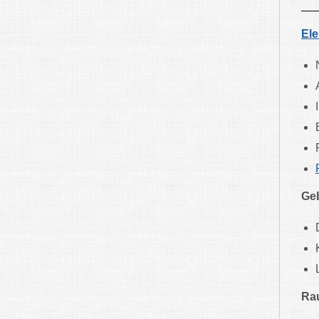
Ele
Ge
Ra