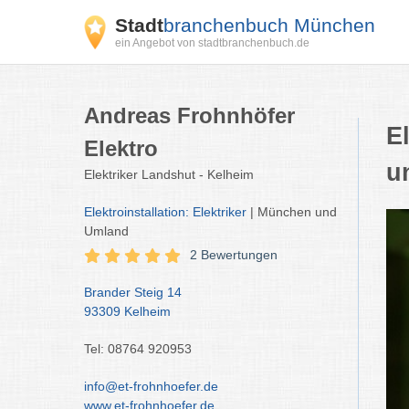
Stadt
branchenbuch München
ein Angebot von stadtbranchenbuch.de
Andreas Frohnhöfer
E
Elektro
u
Elektriker Landshut - Kelheim
Elektroinstallation: Elektriker
| München und
Umland
2 Bewertungen
Brander Steig 14
93309 Kelheim
Tel: 08764 920953
info@et-frohnhoefer.de
www.et-frohnhoefer.de