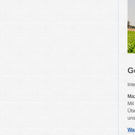
G
Int
Max
Mit
Übe
uns
Wa