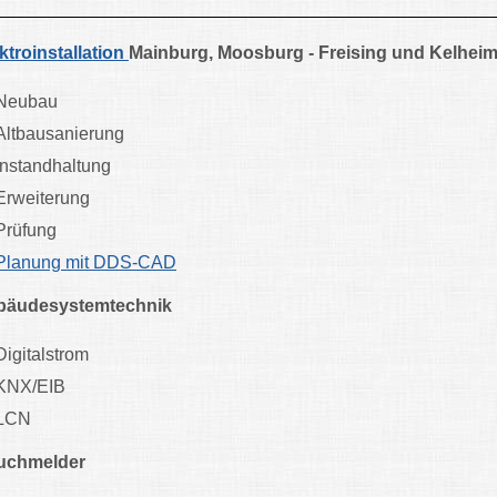
ktroinstallation
Mainburg, Moosburg - Freising und Kelhei
Neubau
Altbausanierung
Instandhaltung
Erweiterung
Prüfung
Planung mit DDS-CAD
bäudesystemtechnik
Digitalstrom
KNX/EIB
LCN
uchmelder