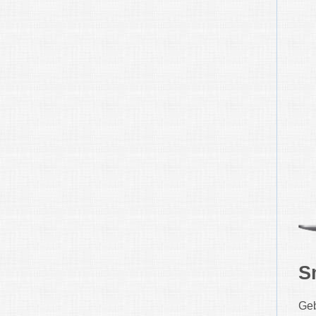
S
Geb