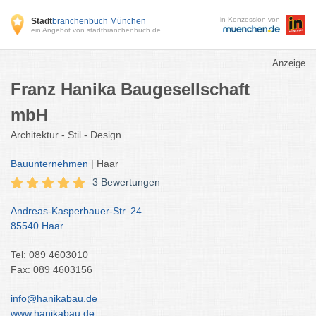
in Konzession von
Stadt
branchenbuch München
ein Angebot von stadtbranchenbuch.de
Anzeige
Franz Hanika Baugesellschaft
mbH
Architektur - Stil - Design
Bauunternehmen
| Haar
3 Bewertungen
Andreas-Kasperbauer-Str. 24
85540 Haar
Tel: 089 4603010
Fax: 089 4603156
info@hanikabau.de
www.hanikabau.de