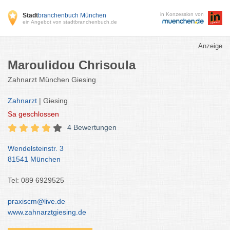
in Konzession von
Stadt
branchenbuch München
ein Angebot von stadtbranchenbuch.de
Anzeige
Maroulidou Chrisoula
Zahnarzt München Giesing
Zahnarzt
| Giesing
Sa
geschlossen
4 Bewertungen
Wendelsteinstr. 3
81541 München
Tel: 089 6929525
praxiscm@live.de
www.zahnarztgiesing.de