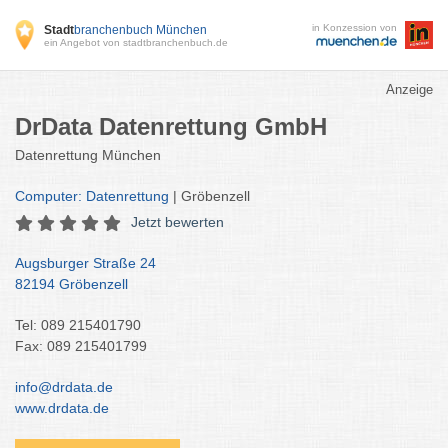
in Konzession von
Stadt
branchenbuch München
ein Angebot von stadtbranchenbuch.de
Anzeige
DrData Datenrettung GmbH
Datenrettung München
Computer: Datenrettung
| Gröbenzell
Jetzt bewerten
Augsburger Straße 24
82194 Gröbenzell
Tel: 089 215401790
Fax: 089 215401799
info@drdata.de
www.drdata.de