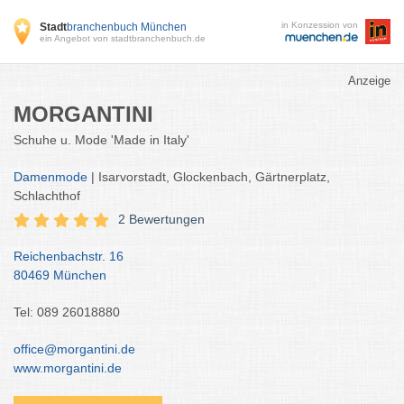
in Konzession von
Stadt
branchenbuch München
ein Angebot von stadtbranchenbuch.de
Anzeige
MORGANTINI
Schuhe u. Mode 'Made in Italy'
Damenmode
| Isarvorstadt, Glockenbach, Gärtnerplatz,
Schlachthof
2 Bewertungen
Reichenbachstr. 16
80469 München
Tel: 089 26018880
office@morgantini.de
www.morgantini.de