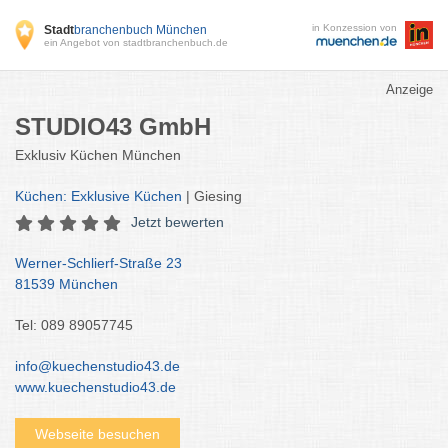
in Konzession von
Stadt
branchenbuch München
ein Angebot von stadtbranchenbuch.de
Anzeige
STUDIO43 GmbH
Exklusiv Küchen München
Küchen: Exklusive Küchen
| Giesing
Jetzt bewerten
Werner-Schlierf-Straße 23
81539 München
Tel: 089 89057745
info@kuechenstudio43.de
www.kuechenstudio43.de
Webseite besuchen