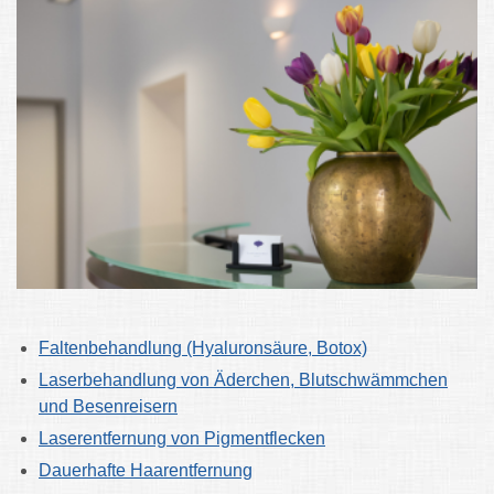
Faltenbehandlung (Hyaluronsäure, Botox)
Laserbehandlung von Äderchen, Blutschwämmchen
und Besenreisern
Laserentfernung von Pigmentflecken
Dauerhafte Haarentfernung