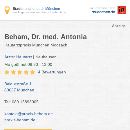
in Konzession von
Stadt
branchenbuch München
ein Angebot von stadtbranchenbuch.de
Anzeige
Beham, Dr. med. Antonia
Hautarztpraxis München Moosach
Ärzte: Hautarzt
| Neuhausen
Mo
geöffnet 08:30 - 13:00
4 Bewertungen
Baldurstraße 1
80637 München
Tel: 089 15893005
kontakt@praxis-beham.de
praxis-beham.de