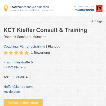
in Konzession von
Stadt
branchenbuch München
ein Angebot von stadtbranchenbuch.de
Anzeige
KCT Kieffer Consult & Training
Rhetorik Seminare München
Coaching: Führungstraining
| Planegg
1 Bewertung
Fraunhoferstraße 5
82152 Planegg
Tel: 089 86307452
kieffer@kct-de.com
kct-de.com
Webseite besuchen