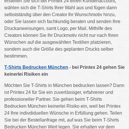
erstellen Sie sich bei Printex 24 einen Kundenaccount,
wählen sich die T-Shirts Ihrer Wahl aus und fügen dann
selbstständig über den Creator Ihr Wunschmotiv hinzu,
oder Sie lassen sich fachkundig beraten und senden Ihre
Druckanweisungen, samt Logo, per Mail. Mithilfe des
Creators können Sie Ihr Druckmotiv nicht nur nach Ihren
Wünschen auf die ausgewählten Textilien platzieren,
sondern auch die Größe des geplanten Drucks selber
bestimmen.
T-Shirts Bedrucken München
- bei Printex 24 gehen Sie
keinerlei Risiken ein
Möchten Sie T-Shirts in München bedrucken lassen? Dann
ist Printex 24 für Sie ein zuverlässiger, erfahrener und
professioneller Partner. Sie gehen beim T-Shirts
Bedrucken München keinerlei Risiko ein, weil bei Printex
24 Ihre indivdiduellen Wünsche in Erfüllung gehen. Teilen
Sie bei der Bestellanfrage mit, auf was Sie beim T-Shirts
Bedrucken München Wert legen. Sie erhalten vor dem