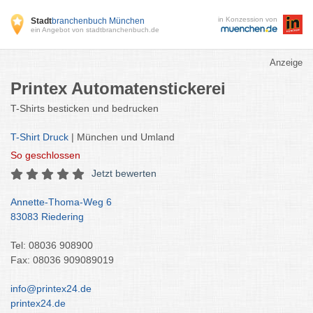
in Konzession von
Stadt
branchenbuch München
ein Angebot von stadtbranchenbuch.de
Anzeige
Printex Automatenstickerei
T-Shirts besticken und bedrucken
T-Shirt Druck
| München und Umland
So
geschlossen
Jetzt bewerten
Annette-Thoma-Weg 6
83083 Riedering
Tel: 08036 908900
Fax: 08036 909089019
info@printex24.de
printex24.de