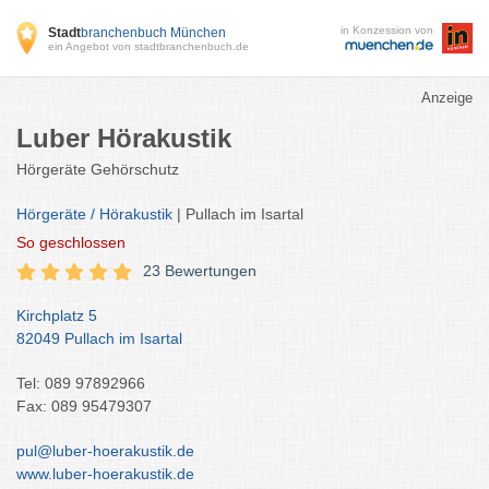
in Konzession von
Stadt
branchenbuch München
ein Angebot von stadtbranchenbuch.de
Anzeige
Luber Hörakustik
Hörgeräte Gehörschutz
Hörgeräte / Hörakustik
| Pullach im Isartal
So
geschlossen
23 Bewertungen
Kirchplatz 5
82049 Pullach im Isartal
Tel: 089 97892966
Fax: 089 95479307
pul@luber-hoerakustik.de
www.luber-hoerakustik.de