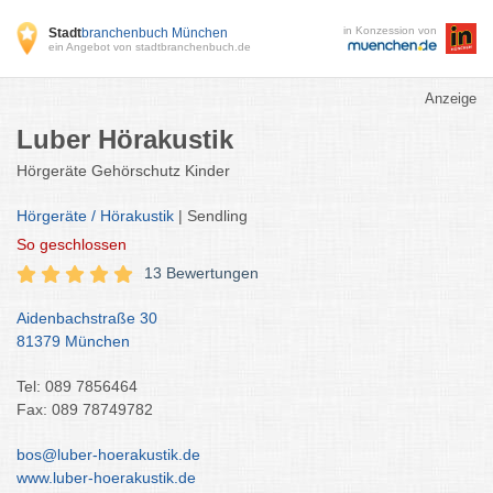
in Konzession von
Stadt
branchenbuch München
ein Angebot von stadtbranchenbuch.de
Anzeige
Luber Hörakustik
Hörgeräte Gehörschutz Kinder
Hörgeräte / Hörakustik
| Sendling
So
geschlossen
13 Bewertungen
Aidenbachstraße 30
81379 München
Tel: 089 7856464
Fax: 089 78749782
bos@luber-hoerakustik.de
www.luber-hoerakustik.de