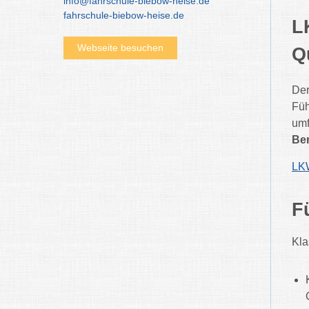
info@fahrschule-biebow-heise.de
fahrschule-biebow-heise.de
L
Webseite besuchen
Q
Der
Füh
umf
Ber
LKW
F
Kla