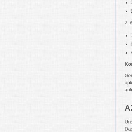
2. 
Kom
Ger
opt
auf
A
Uns
Das