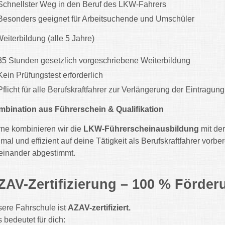
Schnellster Weg in den Beruf des LKW-Fahrers
Besonders geeignet für Arbeitsuchende und Umschüler
Weiterbildung (alle 5 Jahre)
35 Stunden gesetzlich vorgeschriebene Weiterbildung
Kein Prüfungstest erforderlich
Pflicht für alle Berufskraftfahrer zur Verlängerung der Eintragung
bination aus Führerschein & Qualifikation
ne kombinieren wir die
LKW-Führerscheinausbildung
mit de
imal und effizient auf deine Tätigkeit als Berufskraftfahrer vorbe
einander abgestimmt.
ZAV-Zertifizierung – 100 % Förder
ere Fahrschule ist
AZAV-zertifiziert.
 bedeutet für dich: