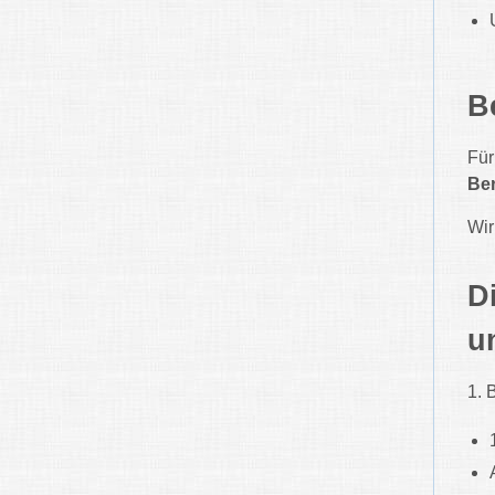
B
Für
Ber
Wir
D
u
1. 