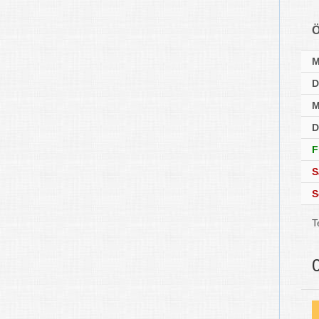
Ö
D
M
D
F
S
S
T