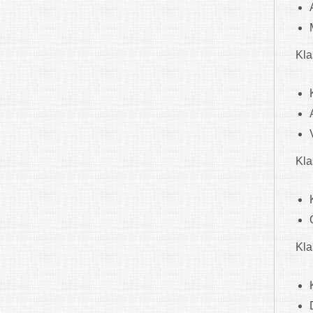
Kla
Kl
Kl