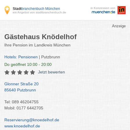
in Konzession von
Stadt
branchenbuch München
ein Angebot von stadtbranchenbuch.de
Anzeige
Gästehaus Knödelhof
Ihre Pension im Landkreis München
Hotels: Pensionen
| Putzbrunn
Do
geöffnet 10:00 - 20:00
Jetzt bewerten
Glonner Straße 20
85640 Putzbrunn
Tel: 089 46204755
Mobil: 0177 6442705
Reservierung@knoedelhof.de
www.knoedelhof.de