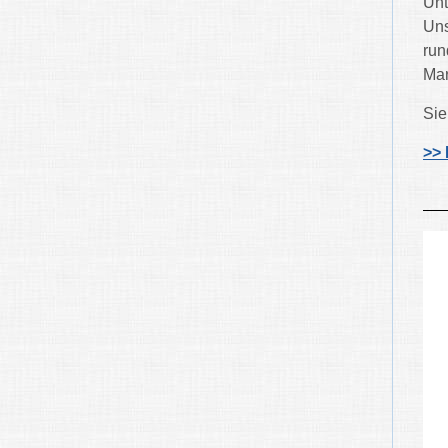
Unt
Uns
run
Mar
Sie
>> 