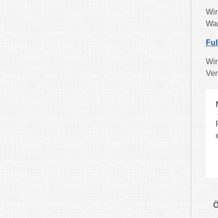
Wir
War
Ful
Wir
Ver
Ö