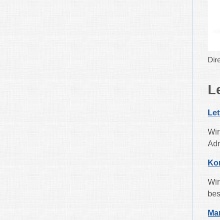
Dir
L
Le
Wir
Adr
Ko
Wir
bes
Mar