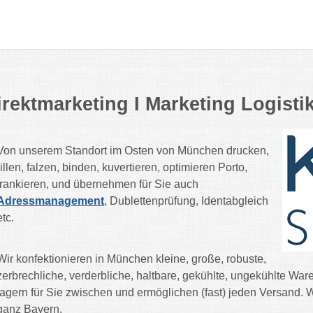
irektmarketing I Marketing Logisti
Von unserem Standort im Osten von München drucken,
rillen, falzen, binden, kuvertieren, optimieren Porto,
frankieren, und übernehmen für Sie auch
Adressmanagement
, Dublettenprüfung, Identabgleich
etc.
Wir konfektionieren in München kleine, große, robuste,
zerbrechliche, verderbliche, haltbare, gekühlte, ungekühlte War
lagern für Sie zwischen und ermöglichen (fast) jeden Versand. 
ganz Bayern.