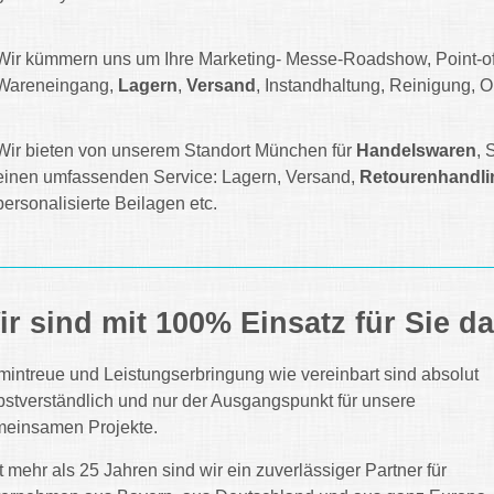
Wir kümmern uns um Ihre Marketing- Messe-Roadshow, Point-of-
Wareneingang,
Lagern
,
Versand
, Instandhaltung, Reinigung,
Wir bieten von unserem Standort München für
Handelswaren
, 
einen umfassenden Service: Lagern, Versand,
Retourenhandli
personalisierte Beilagen etc.
ir sind mit 100% Einsatz für Sie d
mintreue und Leistungserbringung wie vereinbart sind absolut
bstverständlich und nur der Ausgangspunkt für unsere
einsamen Projekte.
t mehr als 25 Jahren sind wir ein zuverlässiger Partner für