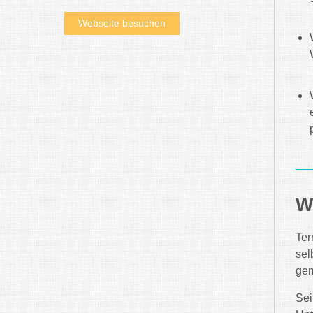
Webseite besuchen
W
Ter
sel
gem
Sei