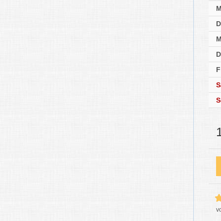
D
M
D
F
S
S
v