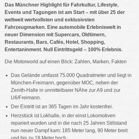
Das Münchner Highlight für Fahrkultur, Lifestyle,
Events und Tagungen ist am Start – mit über 25 der
weltweit wertvollsten und exklusivsten
Fahrzeugmarken. Eine automobile Erlebniswelt in
neuer Dimension mit Supercars, Oldtimern,
Restaurants, Bars, Cafés, Hotel, Shopping,
Entertaninment. Null Eintrittsgeld – 100% Erlebnis.
Die Motorworld auf einen Blick: Zahlen, Marken, Fakten
Das Gelände umfasst 75.000 Quadratmeter und liegt in
München-Freimann, gegenüber MOC, neben der
Zenith-Halle in unmittelbarer NÄhe zur A9 und zur
U6/Freimann.
Der Eintritt ist an 365 Tagen im Jahr kostenfrei.
Herzstück ist Lokhalle, in der einst Lokomotiven
repariert wurden und in die nach 25 Jahren Stillstand
nun neuer Dampf kam: 185 Meter lang, 90 Meter breit
und bis zu 18 Meter hoch.