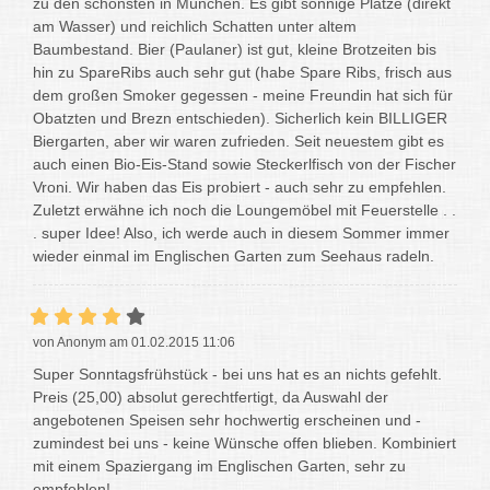
zu den schönsten in München. Es gibt sonnige Plätze (direkt
am Wasser) und reichlich Schatten unter altem
Baumbestand. Bier (Paulaner) ist gut, kleine Brotzeiten bis
hin zu SpareRibs auch sehr gut (habe Spare Ribs, frisch aus
dem großen Smoker gegessen - meine Freundin hat sich für
Obatzten und Brezn entschieden). Sicherlich kein BILLIGER
Biergarten, aber wir waren zufrieden. Seit neuestem gibt es
auch einen Bio-Eis-Stand sowie Steckerlfisch von der Fischer
Vroni. Wir haben das Eis probiert - auch sehr zu empfehlen.
Zuletzt erwähne ich noch die Loungemöbel mit Feuerstelle . .
. super Idee! Also, ich werde auch in diesem Sommer immer
wieder einmal im Englischen Garten zum Seehaus radeln.
von Anonym am 01.02.2015 11:06
Super Sonntagsfrühstück - bei uns hat es an nichts gefehlt.
Preis (25,00) absolut gerechtfertigt, da Auswahl der
angebotenen Speisen sehr hochwertig erscheinen und -
zumindest bei uns - keine Wünsche offen blieben. Kombiniert
mit einem Spaziergang im Englischen Garten, sehr zu
empfehlen!