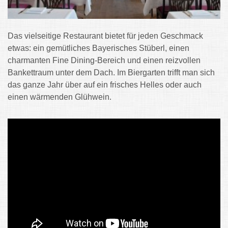
Das vielseitige Restaurant bietet für jeden Geschmack
etwas: ein gemütliches Bayerisches Stüberl, einen
charmanten Fine Dining-Bereich und einen reizvollen
Bankettraum unter dem Dach. Im Biergarten trifft man sich
das ganze Jahr über auf ein frisches Helles oder auch
einen wärmenden Glühwein.