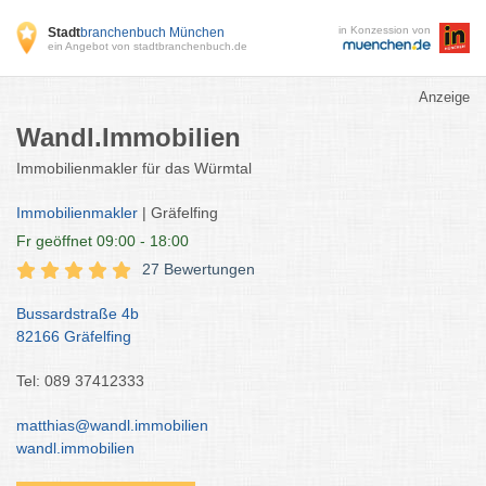
in Konzession von
Stadt
branchenbuch München
ein Angebot von stadtbranchenbuch.de
Anzeige
Wandl.Immobilien
Immobilienmakler für das Würmtal
Immobilienmakler
| Gräfelfing
Fr
geöffnet 09:00 - 18:00
27 Bewertungen
Bussardstraße 4b
82166 Gräfelfing
Tel: 089 37412333
matthias@wandl.immobilien
wandl.immobilien