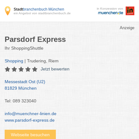
in Konzession von
Stadt
branchenbuch München
ein Angebot von stadtbranchenbuch.de
Anzeige
Parsdorf Express
Ihr ShoppingShuttle
Shopping
| Trudering, Riem
Jetzt bewerten
Messestadt Ost (U2)
81829 München
Tel: 089 323040
info@muenchner-linien.de
www.parsdorf-express.de
Webseite besuchen