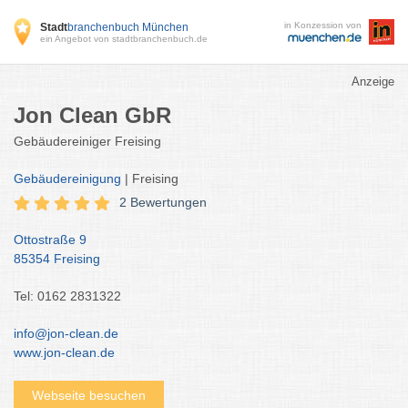
in Konzession von
Stadt
branchenbuch München
ein Angebot von stadtbranchenbuch.de
Anzeige
Jon Clean GbR
Gebäudereiniger Freising
Gebäudereinigung
| Freising
2 Bewertungen
Ottostraße 9
85354 Freising
Tel: 0162 2831322
info@jon-clean.de
www.jon-clean.de
Webseite besuchen