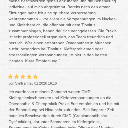
meine Beschwerden genau anzuhören und die Behandlung
individuell auf mich abgestimmt. Bereits nach den ersten
Sitzungen habe ich eine spürbare Verbesserung
wahrgenommen – vor allem die Verspannungen im Nacken-
und Kieferbereich, die offenbar mit dem Tinnitus
zusammenhingen, haben deutlich nachgelassen. Die Praxis
ist sehr professionell organisiert, das Team freundlich und
herzlich. Wer einen erfahrenen Osteopathen in München
sucht, besonders bei Tinnitus, Kieferproblemen oder
stressbedingten Verspannungen, ist hier in den besten
Händen. Klare Empfehlung!“
von Steffi am 26.02.2026 16:16
Ich wurde von meinem Zahnarzt wegen CMD,
Kiefergelenkschmerzen und Kieferverspannungen an die
Osteopathie & Chiropraktik Praxis Butt empfohlen und bin mit
der Behandlung bei Nina sehr zufrieden. Seit längerer Zeit
hatte ich Beschwerden durch CMD (Craniomandibuläre
Dysfunktion), darunter Schmerzen im Kiefergelenk,
Spannungen im Kiefer, Knacken beim Öffnen des Mundes