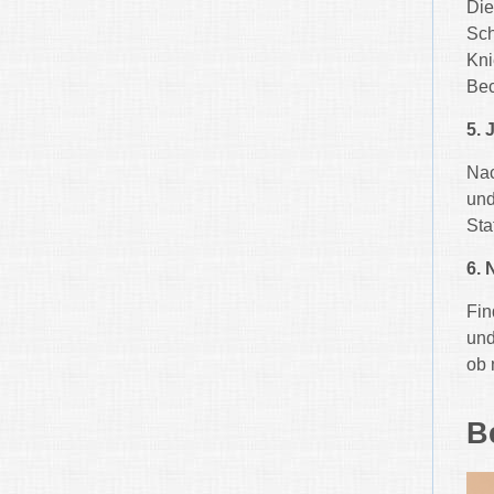
Die
Sch
Kni
Bec
5.
Nac
und
Sta
6.
Fin
und
ob 
B