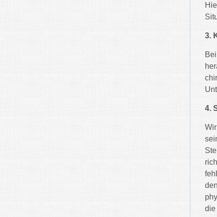
Hie
Sit
3. 
Bei
her
chi
Unt
4.
Wir
sei
Ste
ric
feh
den
phy
die