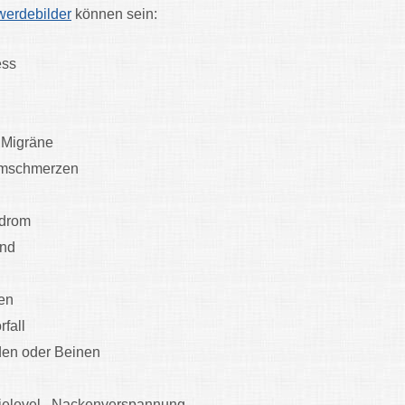
erdebilder
können sein:
ess
,
Migräne
Armschmerzen
ndrom
and
en
fall
den oder Beinen
g
elevel ,
Nackenverspannung