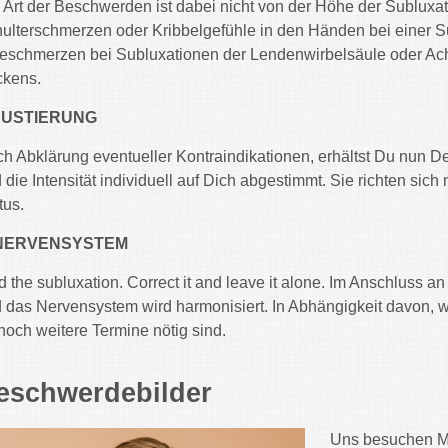
 Art der Beschwerden ist dabei nicht von der Höhe der Subluxa
ulterschmerzen oder Kribbelgefühle in den Händen bei einer Su
eschmerzen bei Subluxationen der Lendenwirbelsäule oder Ac
kens.
 JUSTIERUNG
h Abklärung eventueller Kontraindikationen, erhältst Du nun D
 die Intensität individuell auf Dich abgestimmt. Sie richten s
tus.
 NERVENSYSTEM
d the subluxation. Correct it and leave it alone. Im Anschluss an
 das Nervensystem wird harmonisiert. In Abhängigkeit davon, 
noch weitere Termine nötig sind.
eschwerdebilder
Uns besuchen Me