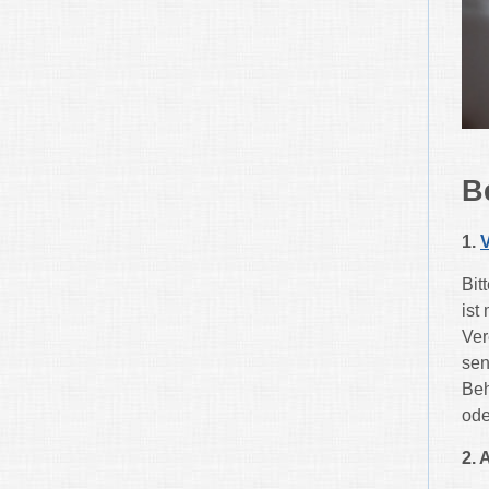
B
1.
Bit
ist
Ver
sen
Beh
ode
2.