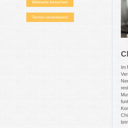
Webseite besuchen
Termin vereinbaren!
C
Im 
Ver
Ner
res
Mus
fun
Kom
Chi
bri