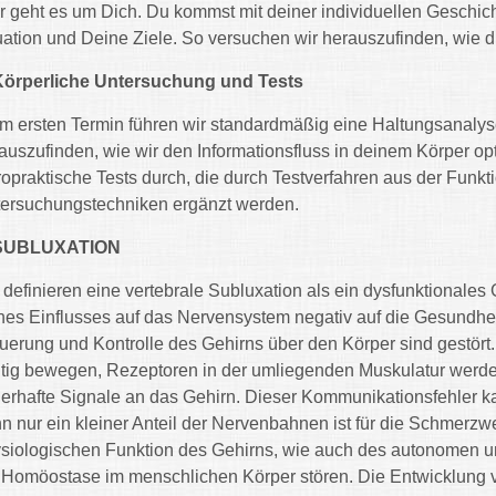
r geht es um Dich. Du kommst mit deiner individuellen Geschich
uation und Deine Ziele. So versuchen wir herauszufinden, wie di
Körperliche Untersuchung und Tests
m ersten Termin führen wir standardmäßig eine Haltungsanaly
auszufinden, wie wir den Informationsfluss in deinem Körper op
ropraktische Tests durch, die durch Testverfahren aus der Funk
ersuchungstechniken ergänzt werden.
 SUBLUXATION
 definieren eine vertebrale Subluxation als ein dysfunktionales 
nes Einflusses auf das Nervensystem negativ auf die Gesundhe
uerung und Kontrolle des Gehirns über den Körper sind gestört
htig bewegen, Rezeptoren in der umliegenden Muskulatur werde
lerhafte Signale an das Gehirn. Dieser Kommunikationsfehler 
n nur ein kleiner Anteil der Nervenbahnen ist für die Schmerzw
siologischen Funktion des Gehirns, wie auch des autonomen u
 Homöostase im menschlichen Körper stören. Die Entwicklung