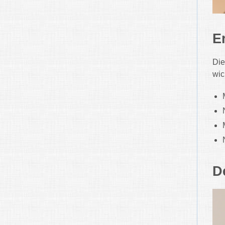
E
Die
wic
D