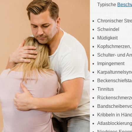
Typische
Beschw
Chronischer Str
Schwindel
Müdigkeit
Kopfschmerzen
Schulter- und 
Impingement
Karpaltunnelsy
Beckenschiefst
Tinnitus
Rückenschmerz
Bandscheibenvor
Kribbeln in Hän
Atlasblockierun
Niedriges Energi