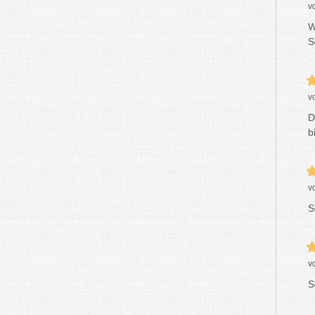
v
W
S
v
D
b
v
S
v
S