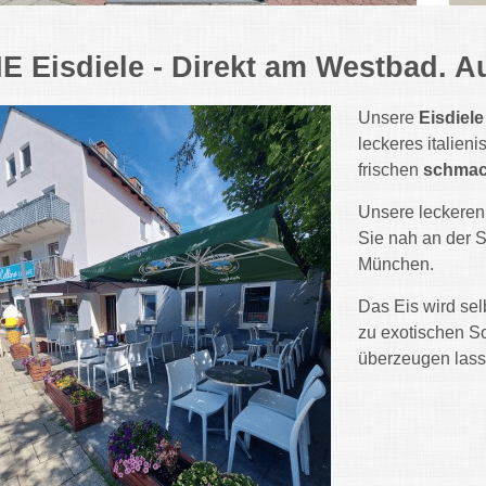
IE Eisdiele - Direkt am Westbad. A
Unsere
Eisdiel
leckeres italien
frischen
schmac
Unsere leckeren 
Sie nah an der 
München.
Das Eis wird selb
zu exotischen S
überzeugen lass