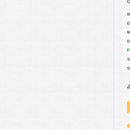
Ö
D
M
D
F
S
S