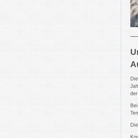
U
A
Die
Jah
de
Bei
Ter
Die
Kom