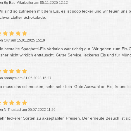
on Bg Bau Mitarbeiter am 05.11.2025 12:12
ir sind so zufrieden mit dem Eis, es ist sooo lecker und wir feuen uns
chwarzbitter Schokolade.
on Olut am 15.01.2025 15:19
ie bestellte Spaghetti-Eis Variation war richtig gut. Wir gehen zum Eis
isher nicht wirklich enttäuscht. Guter Service, leckeres Eis und für Mü
on anonym am 31.05.2023 16:27
o muss das schmecken, sehr, sehr fein. Gute Auswahl an Eis, freundlic
on N-Thusiast am 05.07.2022 11:26
ehr leckerer Sorten zu akzeptablen Preisen. Der erneute Besuch ist sic