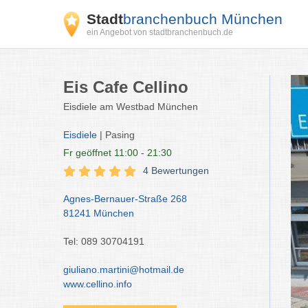
Stadt
branchenbuch München
ein Angebot von stadtbranchenbuch.de
Eis Cafe Cellino
Eisdiele am Westbad München
Eisdiele
| Pasing
Fr
geöffnet 11:00 - 21:30
4 Bewertungen
Agnes-Bernauer-Straße 268
81241 München
Tel: 089 30704191
giuliano.martini@hotmail.de
www.cellino.info