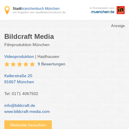
in Konzession von
Stadt
branchenbuch München
ein Angebot von stadtbranchenbuch.de
Anzeige
Bildcraft Media
Filmproduktion München
Videoproduktion
| Haidhausen
9 Bewertungen
Kellerstraße 20
81667 München
Tel: 0171 4067502
info@bildcraft.de
www.bildcraft-media.com
Webseite besuchen