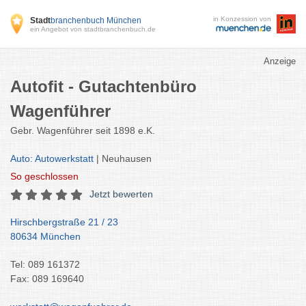
in Konzession von
Stadt
branchenbuch München
ein Angebot von stadtbranchenbuch.de
Anzeige
Autofit - Gutachtenbüro
Wagenführer
Gebr. Wagenführer seit 1898 e.K.
Auto: Autowerkstatt
| Neuhausen
So
geschlossen
Jetzt bewerten
Hirschbergstraße 21 / 23
80634 München
Tel: 089 161372
Fax: 089 169640