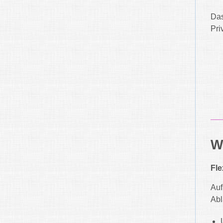
Das
Pri
W
Fle
Auf
Abl