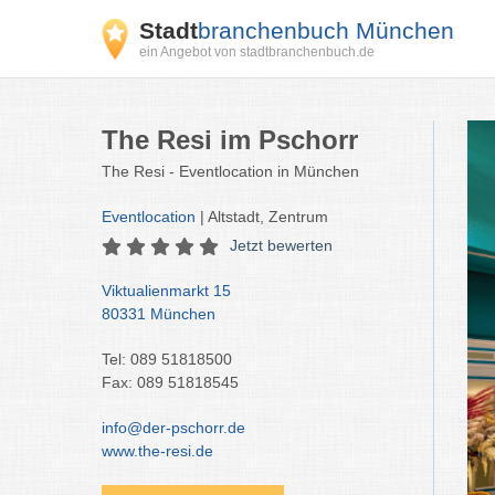
Stadt
branchenbuch München
ein Angebot von stadtbranchenbuch.de
The Resi im Pschorr
The Resi - Eventlocation in München
Eventlocation
| Altstadt, Zentrum
Jetzt bewerten
Viktualienmarkt 15
80331 München
Tel: 089 51818500
Fax: 089 51818545
info@der-pschorr.de
www.the-resi.de