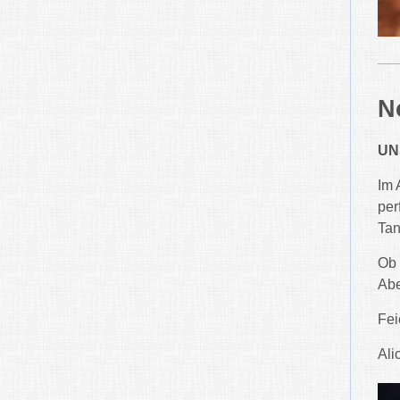
N
UN
Im 
per
Tan
Ob 
Abe
Fei
Ali