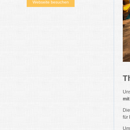
Webseite besuchen
T
Un
mit
Die
für
Um 