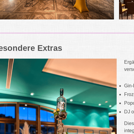
esondere Extras
Ergä
vers
Gin-
Froz
Pop
DJ o
Dies
inte