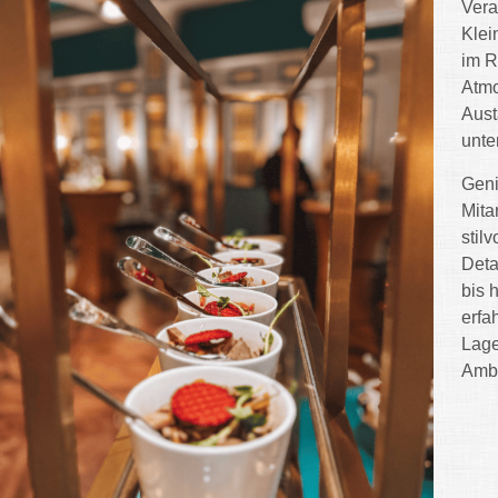
Vera
Klei
im R
Atmo
Aust
unte
Geni
Mita
stil
Deta
bis 
erfa
Lage
Ambi