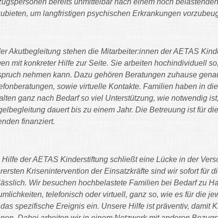
ugspersonen bereits unmittelbar nach einem hoch belastenden
ubieten, um langfristigen psychischen Erkrankungen vorzubeu
der Akutbegleitung stehen die Mitarbeiter:innen der AETAS Kinde
en mit konkreter Hilfe zur Seite. Sie arbeiten hochindividuell s
pruch nehmen kann. Dazu gehören Beratungen zuhause genaus
efonberatungen, sowie virtuelle Kontakte. Familien haben in di
alten ganz nach Bedarf so viel Unterstützung, wie notwendig ist
elbegleitung dauert bis zu einem Jahr. Die Betreuung ist für di
nden finanziert.
 Hilfe der AETAS Kinderstiftung schließt eine Lücke in der Ver
erersten Krisenintervention der Einsatzkräfte sind wir sofort für 
lässlich. Wir besuchen hochbelastete Familien bei Bedarf zu H
mlichkeiten, telefonisch oder virtuell, ganz so, wie es für die j
 das spezifische Ereignis ein. Unsere Hilfe ist präventiv, damit
nen. Dabei arbeiten wir in einem Netzwerk mit anderen Bezug