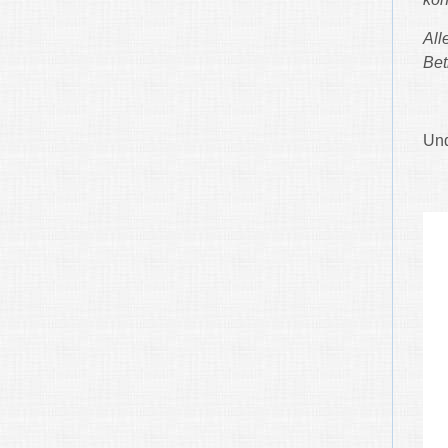
All
Bet
Und