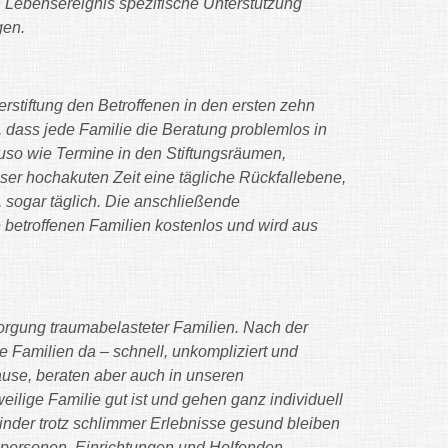
 Lebensereignis spezifische Unterstützung
gen.
rstiftung den Betroffenen in den ersten zehn
o, dass jede Familie die Beratung problemlos in
o wie Termine in den Stiftungsräumen,
eser hochakuten Zeit eine tägliche Rückfallebene,
, sogar täglich. Die anschließende
e betroffenen Familien kostenlos und wird aus
sorgung traumabelasteter Familien. Nach der
die Familien da – schnell, unkompliziert und
ause, beraten aber auch in unseren
eweilige Familie gut ist und gehen ganz individuell
 Kinder trotz schlimmer Erlebnisse gesund bleiben
spersonen, Einrichtungen und Helfenden.