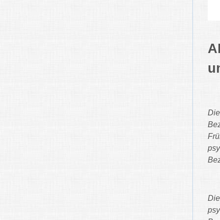
A
u
Die
Bez
Frü
psy
Bez
Die
psy