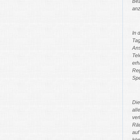
Bez
anz
In 
Tag
Ans
Tel
erh
Reg
Spe
Die
all
ver
Räu
auf
kön