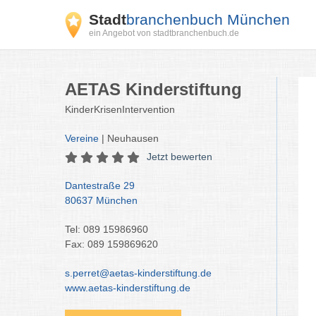
Stadt
branchenbuch München
ein Angebot von stadtbranchenbuch.de
AETAS Kinderstiftung
KinderKrisenIntervention
Vereine
| Neuhausen
Jetzt bewerten
Dantestraße 29
80637 München
Tel: 089 15986960
Fax: 089 159869620
s.perret@aetas-kinderstiftung.de
www.aetas-kinderstiftung.de