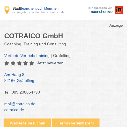
in Konzession von
Stadt
branchenbuch München
ein Angebot von stadtbranchenbuch.de
Anzeige
COTRAICO GmbH
Coaching, Training und Consulting
Vertrieb: Vertriebstraining
| Gräfelfing
Jetzt bewerten
Am Haag 8
82166 Gräfelfing
Tel: 089 200054790
mail@cotraico.de
cotraico.de
Webseite besuchen
Termin vereinbaren!