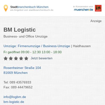
in Konzession von
Stadt
branchenbuch München
ein Angebot von stadtbranchenbuch.de
Anzeige
BM Logistic
Business- und Office Umzüge
Umzüge: Firmenumzüge / Business-Umzüge
| Haidhausen
Fr
geöffnet 09:00 - 12:30 13:00 - 18:00
Jetzt bewerten
Rosenheimer Straße 104
81669 München
Tel: 089 43576933
Fax: 089 44479652
info@logbm.de
bm-logistic.de