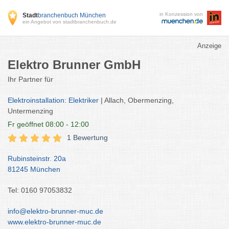
in Konzession von
Stadt
branchenbuch München
ein Angebot von stadtbranchenbuch.de
Anzeige
Elektro Brunner GmbH
Ihr Partner für
Elektroinstallation: Elektriker
| Allach, Obermenzing,
Untermenzing
Fr
geöffnet 08:00 - 12:00
1 Bewertung
Rubinsteinstr. 20a
81245 München
Tel: 0160 97053832
info@elektro-brunner-muc.de
www.elektro-brunner-muc.de