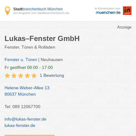
in Konzession von
Stadt
branchenbuch München
ein Angebot von stadtbranchenbuch.de
Anzeige
Lukas–Fenster GmbH
Fenster, Türen & Rolläden
Fenster u. Türen
| Neuhausen
Fr
geöffnet 08:00 - 17:00
1 Bewertung
Helene-Weber-Allee 13
80637 München
Tel: 089 12067700
info@lukas-fenster.de
lukas-fenster.de