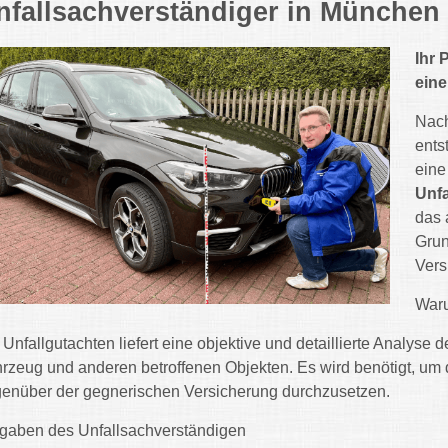
nfallsachverständiger in Münche
Ihr 
eine
Nach
ents
eine
Unfa
das 
Grun
Vers
Waru
 Unfallgutachten liefert eine objektive und detaillierte Analys
rzeug und anderen betroffenen Objekten. Es wird benötigt, u
enüber der gegnerischen Versicherung durchzusetzen.
gaben des Unfallsachverständigen