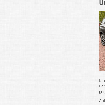
U
Ein
Fah
geg
Auf