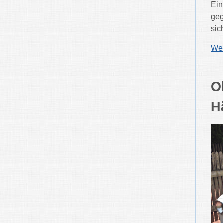
Ei
geg
sic
Wei
O
H