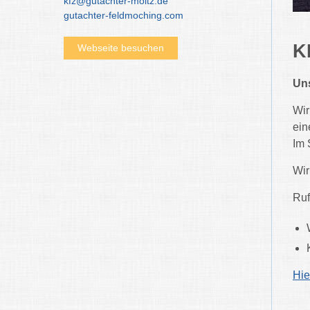
kfz@gutachter-moitz.de
gutachter-feldmoching.com
K
Webseite besuchen
Uns
Wir
ein
Im 
Wir
Ruf
Hie