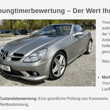
oungtimerbewertung – Der Wert Ih
Youn
wahr
der 
Anbi
helf
gena
Was 
Mark
Youn
Lauf
Zustandsbewertung
: Eine gründliche Prüfung von Karosserie, 
Wertbestimmung.