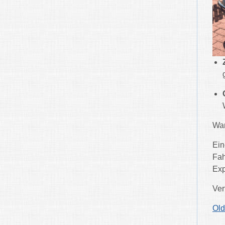
War
Ein
Fah
Exp
Ver
Old