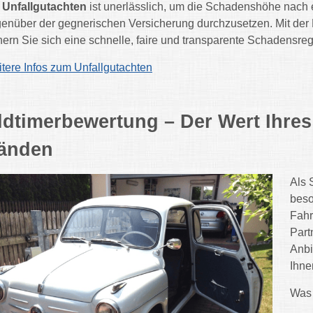
n
Unfallgutachten
ist unerlässlich, um die Schadenshöhe nach e
enüber der gegnerischen Versicherung durchzusetzen. Mit der 
hern Sie sich eine schnelle, faire und transparente Schadensre
tere Infos zum Unfallgutachten
ldtimerbewertung – Der Wert Ihre
änden
Als 
beso
Fahr
Part
Anbi
Ihne
Was 