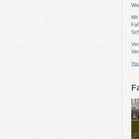
War
Mit
Fah
Sch
Ver
Ver
Yo
F