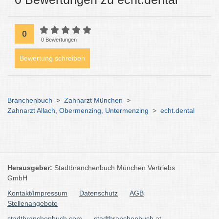
0
0 Bewertungen
Bewertung schreiben
Branchenbuch
>
Zahnarzt München
>
Zahnarzt Allach, Obermenzing, Untermenzing
>
echt.dental
Herausgeber:
Stadtbranchenbuch München Vertriebs
GmbH
Kontakt/Impressum
Datenschutz
AGB
Stellenangebote
stadtbranchenbuch.com
stadtbranchenbuch.at