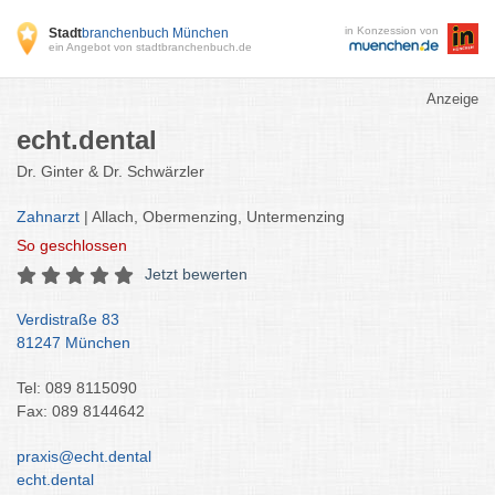
in Konzession von
Stadt
branchenbuch München
ein Angebot von stadtbranchenbuch.de
Anzeige
echt.dental
Dr. Ginter & Dr. Schwärzler
Zahnarzt
| Allach, Obermenzing, Untermenzing
So
geschlossen
Jetzt bewerten
Verdistraße 83
81247 München
Tel: 089 8115090
Fax: 089 8144642
praxis@echt.dental
echt.dental