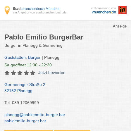
in Konzession von
Stadt
branchenbuch München
ein Angebot von stadtbranchenbuch.de
Anzeige
Pablo Emilio BurgerBar
Burger in Planegg & Germering
Gaststätten: Burger
| Planegg
Sa
geöffnet 12:00 - 22:30
Jetzt bewerten
Germeringer Straße 2
82152 Planegg
Tel: 089 12069999
planegg@pabloemilio-burger.bar
pabloemilio-burger.bar