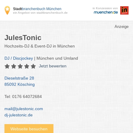
in Konzession von
Stadt
branchenbuch München
ein Angebot von stadtbranchenbuch.de
Anzeige
JulesTonic
Hochzeits-DJ & Event-DJ in München
DJ / Discjockey
| München und Umland
Jetzt bewerten
Dieselstraße 28
85092 Kösching
Tel: 0176 64072684
mail@julestonic.com
dj-julestonic.de
Webseite besuchen