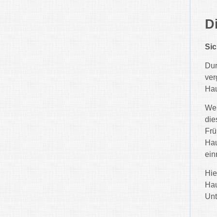
D
Si
Dur
ver
Hau
Wer
die
Frü
Hau
ein
Hie
Hau
Unt