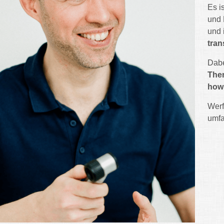
Es i
und 
und 
tran
Dabe
The
ho
Werf
umf