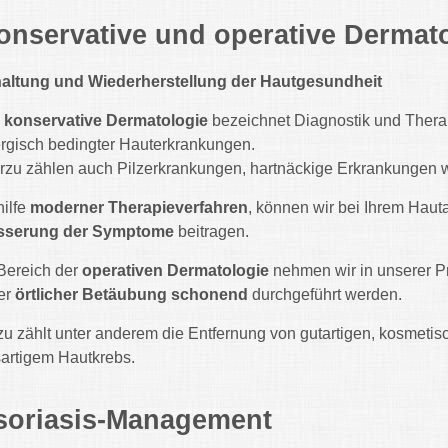
onservative und operative Dermat
altung und Wiederherstellung der Hautgesundheit
e
konservative Dermatologie
bezeichnet Diagnostik und Ther
ergisch bedingter Hauterkrankungen.
rzu zählen auch Pilzerkrankungen, hartnäckige Erkrankungen 
hilfe
moderner Therapieverfahren
, können wir bei Ihrem Ha
sserung der Symptome
beitragen.
Bereich der
operativen Dermatologie
nehmen wir in unserer Pra
er
örtlicher Betäubung schonend
durchgeführt werden.
u zählt unter anderem die Entfernung von gutartigen, kosmet
artigem Hautkrebs.
soriasis-Management