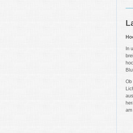
L
Hoc
In 
bre
hoc
Blu
Ob 
Lic
aus
her
am 