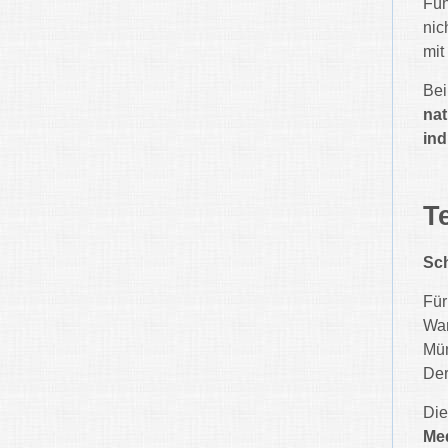
Füh
nic
mit
Bei
nat
ind
T
Sch
Für
War
Mü
De
Die
Me