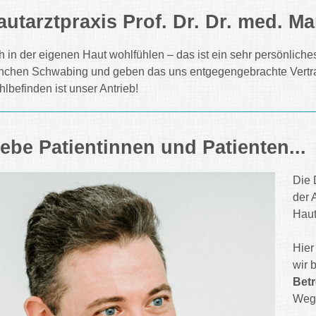
autarztpraxis Prof. Dr. Dr. med. M
h in der eigenen Haut wohlfühlen – das ist ein sehr persönlich
chen Schwabing und geben das uns entgegengebrachte Vertra
lbefinden ist unser Antrieb!
iebe Patientinnen und Patienten...
Die 
der 
Haut
Hier
wir 
Bet
Weg 