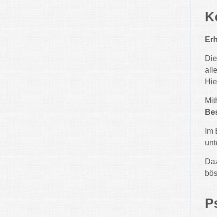
K
Erh
Di
all
Hie
Mit
Be
Im 
unt
Daz
bös
P