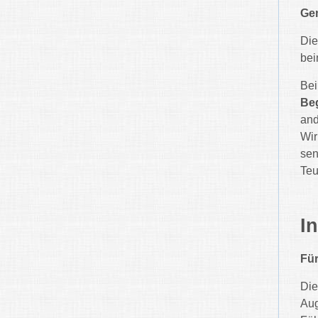
Gem
Die
bei
Bei
Be
and
Wir
sen
Teu
I
Für
Die
Aug