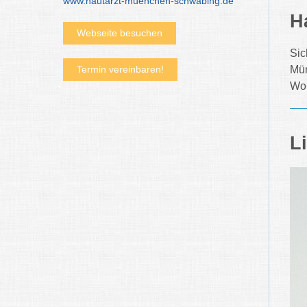
www.hautarzt-muenchen-schwabing.de
H
Webseite besuchen
Sic
Mün
Termin vereinbaren!
Woh
L