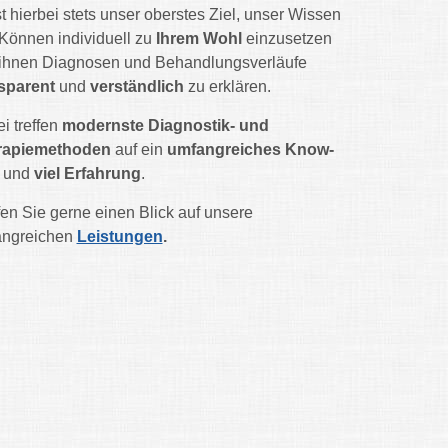
st hierbei stets unser oberstes Ziel, unser Wissen
Können individuell zu
Ihrem Wohl
einzusetzen
ihnen Diagnosen und Behandlungsverläufe
sparent
und
verständlich
zu erklären.
i treffen
modernste Diagnostik- und
rapiemethoden
auf ein
umfangreiches Know-
w
und
viel Erfahrung
.
en Sie gerne einen Blick auf unsere
angreichen
Leistungen
.