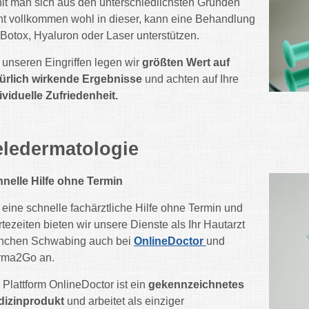
lt man sich aus den unterschiedlichsten Gründen
ht vollkommen wohl in dieser, kann eine Behandlung
 Botox, Hyaluron oder Laser unterstützen.
 unseren Eingriffen legen wir
größten Wert auf
ürlich wirkende Ergebnisse
und achten auf Ihre
ividuelle Zufriedenheit.
eledermatologie
nelle Hilfe ohne Termin
 eine schnelle fachärztliche Hilfe ohne Termin und
tezeiten bieten wir unsere Dienste als Ihr Hautarzt
nchen Schwabing auch bei
OnlineDoctor
und
rma2Go an.
 Plattform OnlineDoctor ist ein
gekennzeichnetes
dizinprodukt
und arbeitet als einziger